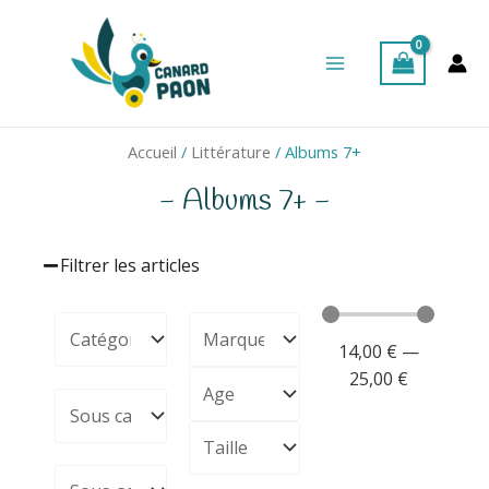
Aller
Main
au
Menu
contenu
Accueil
/
Littérature
/ Albums 7+
- Albums 7+ -
Filtrer les articles
14,00
€
—
25,00
€