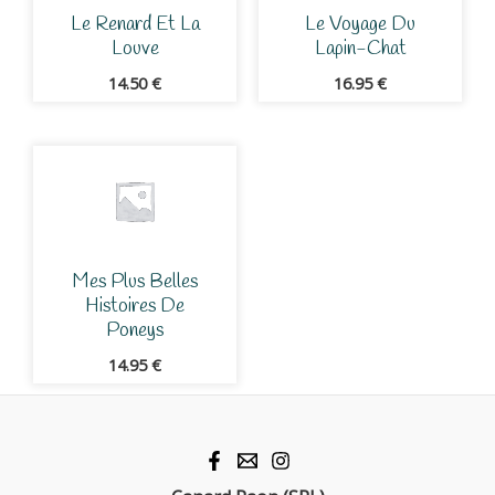
Le Renard Et La
Le Voyage Du
Louve
Lapin-Chat
14.50
€
16.95
€
Mes Plus Belles
Histoires De
Poneys
14.95
€