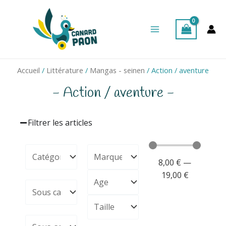
Aller
Main
au
Menu
contenu
Accueil
/
Littérature
/
Mangas - seinen
/ Action / aventure
- Action / aventure -
Filtrer les articles
8,00
€
—
19,00
€