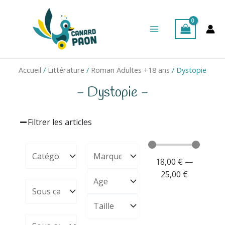
Aller
Main
au
Menu
contenu
Accueil
/
Littérature
/
Roman Adultes +18 ans
/ Dystopie
- Dystopie -
Filtrer les articles
18,00
€
—
25,00
€