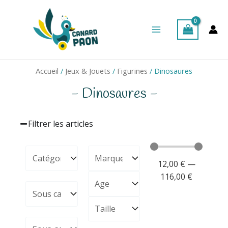
Aller
Main
au
Menu
contenu
Accueil
/
Jeux & Jouets
/
Figurines
/ Dinosaures
- Dinosaures -
Filtrer les articles
12,00
€
—
116,00
€