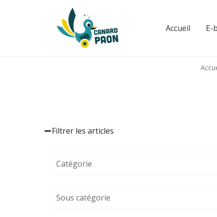
Aller
au
Accueil
E-
contenu
Accue
Filtrer les articles