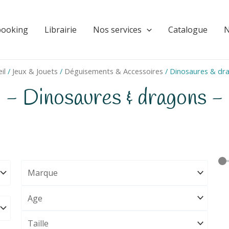
booking
Librairie
Nos services
Catalogue
N
il
/
Jeux & Jouets
/
Déguisements & Accessoires
/ Dinosaures & dr
- Dinosaures & dragons -