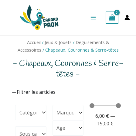
Aller
Main
au
Menu
contenu
Accueil
/
Jeux & Jouets
/
Déguisements &
Accessoires
/ Chapeaux, Couronnes & Serre-têtes
- Chapeaux, Couronnes & Serre-
têtes -
Filtrer les articles
6,00
€
—
19,00
€